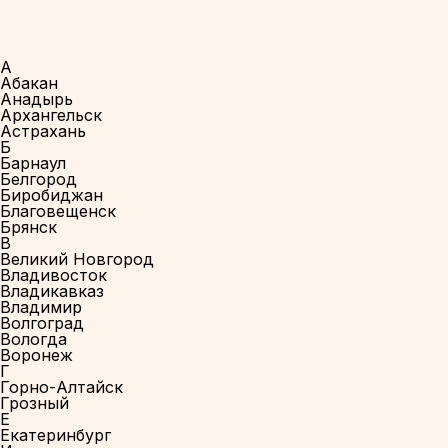
А
Абакан
Анадырь
Архангельск
Астрахань
Б
Барнаул
Белгород
Биробиджан
Благовещенск
Брянск
В
Великий Новгород
Владивосток
Владикавказ
Владимир
Волгоград
Вологда
Воронеж
Г
Горно-Алтайск
Грозный
Е
Екатеринбург