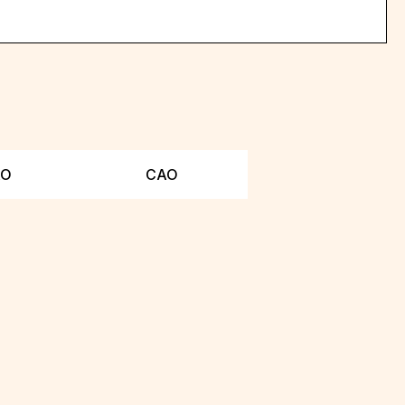
АО
САО