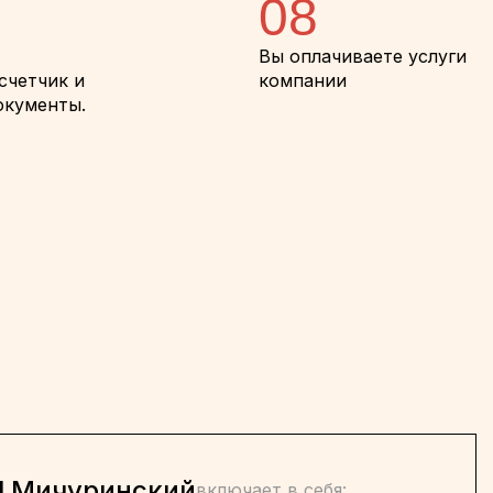
08
Вы оплачиваете услуги
счетчик и
компании
окументы.
l Мичуринский
включает в себя: