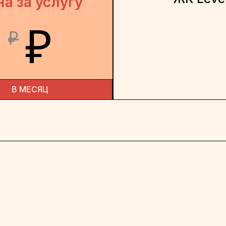
на за услугу
₽
₽
В МЕСЯЦ