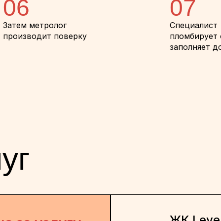
06
07
Затем метролог
Специалист
производит поверку
пломбирует 
заполняет д
уг
ЖК Leve