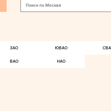
ЗАО
ЮВАО
СВ
ВАО
НАО