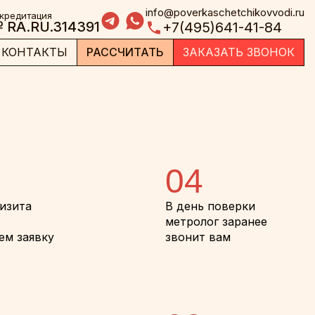
info@poverkaschetchikovvodi.ru
кредитация
 RA.RU.314391
+7(495)641-41-84
КОНТАКТЫ
РАССЧИТАТЬ
ЗАКАЗАТЬ ЗВОНОК
04
визита
В день поверки
метролог заранее
ем заявку
звонит вам