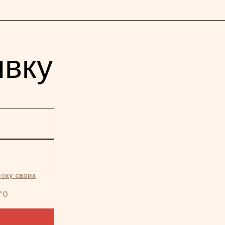
явку
тку своих
"О