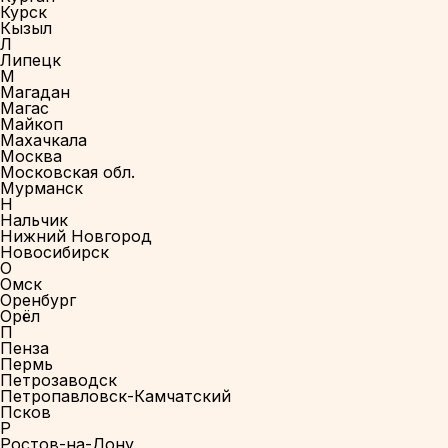
Курск
Кызыл
Л
Липецк
М
Магадан
Магас
Майкоп
Махачкала
Москва
Московская обл.
Мурманск
Н
Нальчик
Нижний Новгород
Новосибирск
О
Омск
Оренбург
Орёл
П
Пенза
Пермь
Петрозаводск
Петропавловск-Камчатский
Псков
Р
Ростов-на-Дону