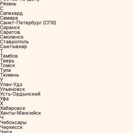
Рязань
С
Салехард
Самара
Санкт-Петербург (СПб)
Саранск
Саратов
Смоленск
Ставрополь
Сыктывкар
Т
Тамбов
Тверь
Томск
Тула
Тюмень
У
Улан-Удэ
Ульяновск
Усть-Ордынский
Уфа
Х
Хабаровск
Ханты-Мансийск
Ч
Чебоксары
Черкесск
Чита