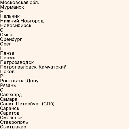
Московская обл.
Мурманск
Н
Нальчик
Нижний Новгород
Новосибирск
О
Омск
Оренбург
Орёл
П
Пенза
Пермь
Петрозаводск
Петропавловск-Камчатский
Псков
Р
Ростов-на-Дону
Рязань
С
Салехард
Самара
Санкт-Петербург (СПб)
Саранск
Саратов
Смоленск
Ставрополь
Сыктывкар