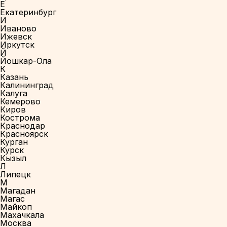
Е
Екатеринбург
И
Иваново
Ижевск
Иркутск
Й
Йошкар-Ола
К
Казань
Калининград
Калуга
Кемерово
Киров
Кострома
Краснодар
Красноярск
Курган
Курск
Кызыл
Л
Липецк
М
Магадан
Магас
Майкоп
Махачкала
Москва