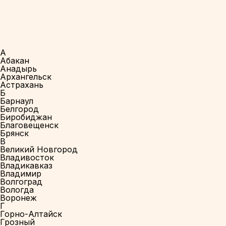
А
Абакан
Анадырь
Архангельск
Астрахань
Б
Барнаул
Белгород
Биробиджан
Благовещенск
Брянск
В
Великий Новгород
Владивосток
Владикавказ
Владимир
Волгоград
Вологда
Воронеж
Г
Горно-Алтайск
Грозный