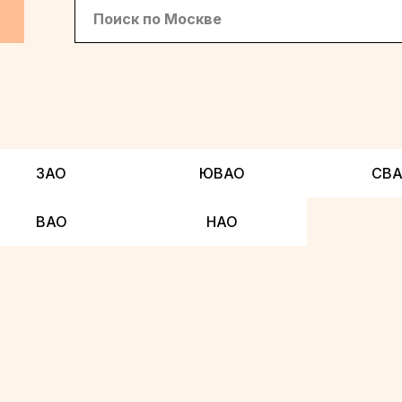
ЗАО
ЮВАО
СВ
ВАО
НАО