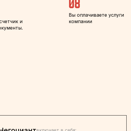
08
Вы оплачиваете услуги
счетчик и
компании
окументы.
Негоциант
включает в себя: