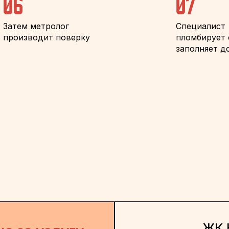
06
07
Затем метролог
Специалист
производит поверку
пломбирует 
заполняет д
ЖК 