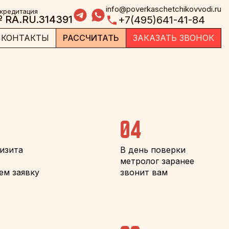
info@poverkaschetchikovvodi.ru
кредитация
 RA.RU.314391
+7(495)641-41-84
КОНТАКТЫ
РАССЧИТАТЬ
ЗАКАЗАТЬ ЗВОНОК
04
визита
В день поверки
метролог заранее
ем заявку
звонит вам