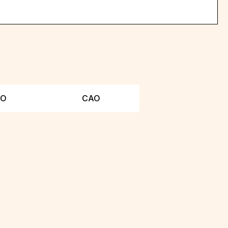
АО
САО