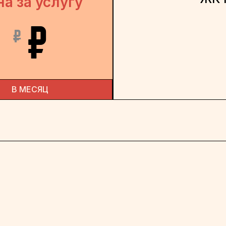
на за услугу
₽
₽
В МЕСЯЦ