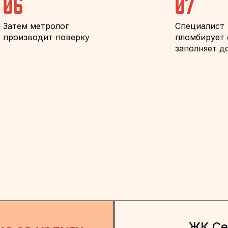
06
07
Затем метролог
Специалист
производит поверку
пломбирует 
заполняет д
ЖК Се