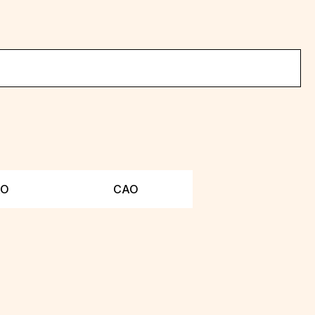
АО
САО