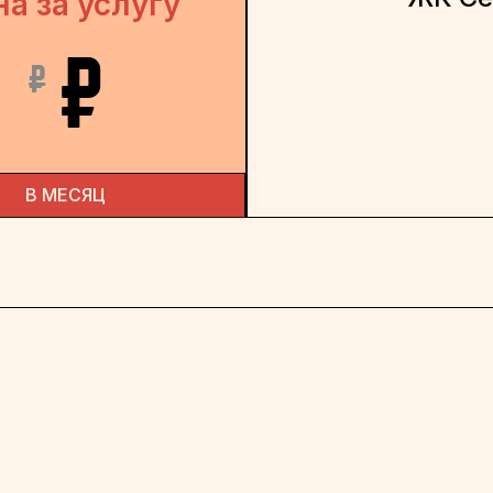
на за услугу
₽
₽
В МЕСЯЦ