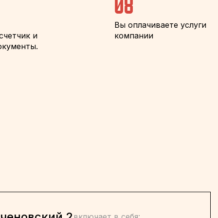
08
Вы оплачиваете услуги
счетчик и
компании
окументы.
ченовский 2
включает в себя: