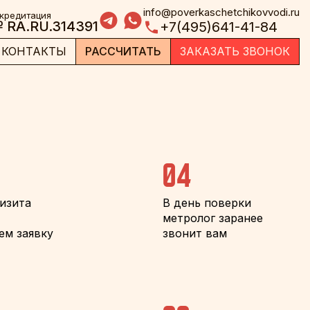
info@poverkaschetchikovvodi.ru
кредитация
 RA.RU.314391
+7(495)641-41-84
КОНТАКТЫ
РАССЧИТАТЬ
ЗАКАЗАТЬ ЗВОНОК
04
визита
В день поверки
метролог заранее
ем заявку
звонит вам