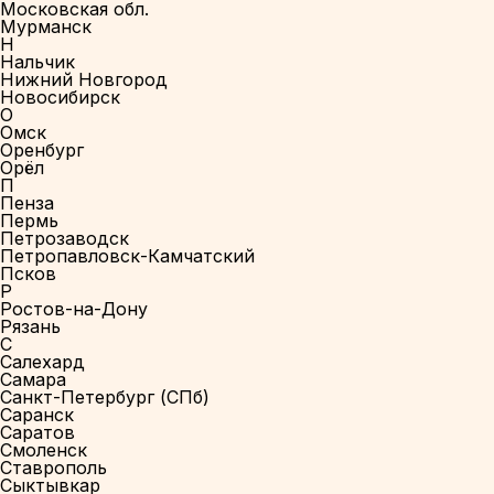
Московская обл.
Мурманск
Н
Нальчик
Нижний Новгород
Новосибирск
О
Омск
Оренбург
Орёл
П
Пенза
Пермь
Петрозаводск
Петропавловск-Камчатский
Псков
Р
Ростов-на-Дону
Рязань
С
Салехард
Самара
Санкт-Петербург (СПб)
Саранск
Саратов
Смоленск
Ставрополь
Сыктывкар