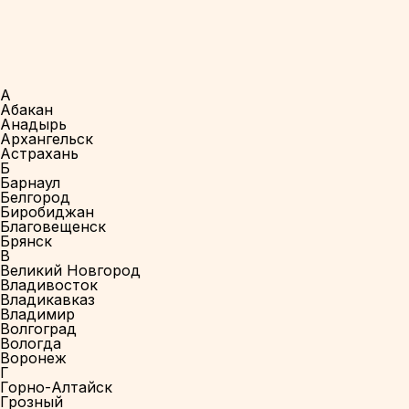
А
Абакан
Анадырь
Архангельск
Астрахань
Б
Барнаул
Белгород
Биробиджан
Благовещенск
Брянск
В
Великий Новгород
Владивосток
Владикавказ
Владимир
Волгоград
Вологда
Воронеж
Г
Горно-Алтайск
Грозный