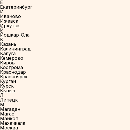
Е
Екатеринбург
И
Иваново
Ижевск
Иркутск
Й
Йошкар-Ола
К
Казань
Калининград
Калуга
Кемерово
Киров
Кострома
Краснодар
Красноярск
Курган
Курск
Кызыл
Л
Липецк
М
Магадан
Магас
Майкоп
Махачкала
Москва