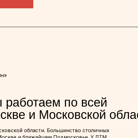
ин»
 работаем по всей
скве и Московской обла
сковской области. Большинство столичных
 Москве и ближайшем Подмосковье. У ЛТМ