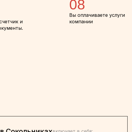
08
Вы оплачиваете услуги
счетчик и
компании
окументы.
в Сокольниках
включает в себя: