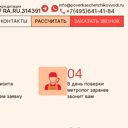
info@poverkaschetchikovvodi.ru
кредитация
 RA.RU.314391
+7(495)641-41-84
КОНТАКТЫ
РАССЧИТАТЬ
ЗАКАЗАТЬ ЗВОНОК
04
визита
В день поверки
метролог заранее
ем заявку
звонит вам