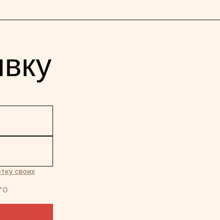
явку
тку своих
"О