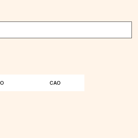
АО
САО