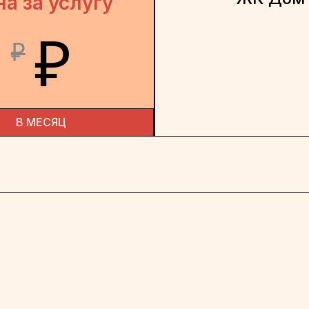
на за услугу
₽
₽
В МЕСЯЦ