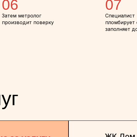
06
07
Затем метролог
Специалист
производит поверку
пломбирует 
заполняет д
уг
ЖК Дом 