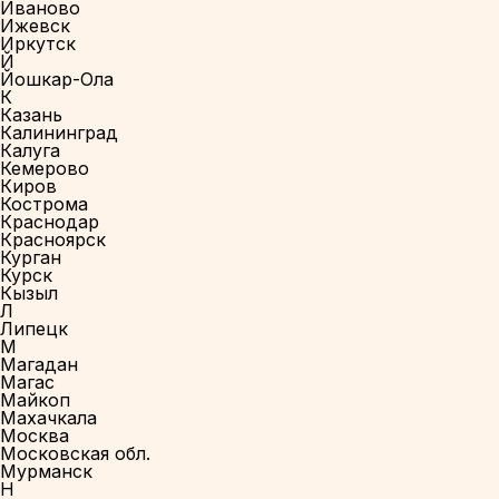
Иваново
Ижевск
Иркутск
Й
Йошкар-Ола
К
Казань
Калининград
Калуга
Кемерово
Киров
Кострома
Краснодар
Красноярск
Курган
Курск
Кызыл
Л
Липецк
М
Магадан
Магас
Майкоп
Махачкала
Москва
Московская обл.
Мурманск
Н