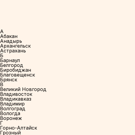
А
Абакан
Анадырь
Архангельск
Астрахань
Б
Барнаул
Белгород
Биробиджан
Благовещенск
Брянск
В
Великий Новгород
Владивосток
Владикавказ
Владимир
Волгоград
Вологда
Воронеж
Г
Горно-Алтайск
Грозный