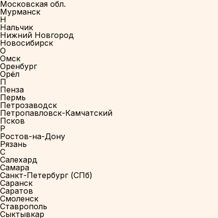
Московская обл.
Мурманск
Н
Нальчик
Нижний Новгород
Новосибирск
О
Омск
Оренбург
Орёл
П
Пенза
Пермь
Петрозаводск
Петропавловск-Камчатский
Псков
Р
Ростов-на-Дону
Рязань
С
Салехард
Самара
Санкт-Петербург (СПб)
Саранск
Саратов
Смоленск
Ставрополь
Сыктывкар