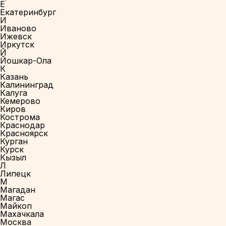
Е
Екатеринбург
И
Иваново
Ижевск
Иркутск
Й
Йошкар-Ола
К
Казань
Калининград
Калуга
Кемерово
Киров
Кострома
Краснодар
Красноярск
Курган
Курск
Кызыл
Л
Липецк
М
Магадан
Магас
Майкоп
Махачкала
Москва